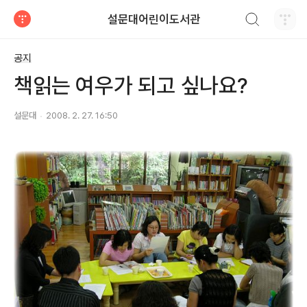
검색하기
설문대어린이도서관
티스토리
공지
책읽는 여우가 되고 싶나요?
설문대
2008. 2. 27. 16:50