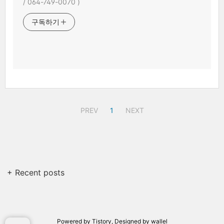
/ 064-749-0070 )
구독하기
PREV
1
NEXT
+ Recent posts
Powered by
Tistory
, Designed by
wallel