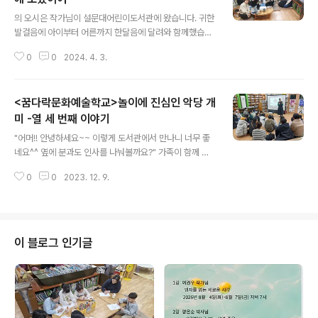
글 내용
의 오시은 작가님이 설문대어린이도서관에 왔습니다. 귀한
발걸음에 아이부터 어른까지 한달음에 달려와 함께했습니
다. 다크 투어하며 곤을동에서 느낀 따뜻함을 그림책으로
0
0
2024. 4. 3.
표현했어요. 4.3이야기를 다시금 들으며 되새기는 시간이
되었습니다. 작가님의 사인을 받으며 좋아하는 청소년들^^
중학생 2학년 친구들도 작가님과 함께~~ 초등학생부터 중
<꿈다락문화예술학교>놀이에 진심인 악당 개
학생, 성인까지 모두가 함께 한 의미있는 시간이 되었습니
다.
미 -열 세 번째 이야기
글 내용
"어머!! 안녕하세요~~ 이렇게 도서관에서 만나니 너무 좋
네요^^ 옆에 분과도 인사를 나눠볼까요?" 가족이 함께 하
는 꿈다락 마지막 시간이다. 부모님과 함께 우리 아이들과
0
0
2023. 12. 9.
의 시간을 공유한다. 얼어있는 부모님들의 얼굴에 웃음꽃
이 피는 시간. 웃음꽃이 소중하기에 우리는 늘 마지막에 함
께한다. 게임을 통해 어색함을 없앱니다. 하하호호 웃음꽃
이 핍니다. '나 이렇게 놀앗수다.' 아이들의 모습을 영상으
로 공유합니다. 내 아이가 주인공인 영상!! 아날로그 방식이
이 블로그 인기글
지만 사진첩 만들기를 합니다. 우리 아이들의 추억을 손으
로 조작하여 기억합니다. "실물보다 더 멋지게 사진 찍어주
셨는데요... 너무 예뻐요!! 선생님 감사합니다. " 아이와 엄
마의 수다, 아이와 아빠와 수다, 엄마와 선생님들과 수다!!
수다 삼매경에 빠져 즐..