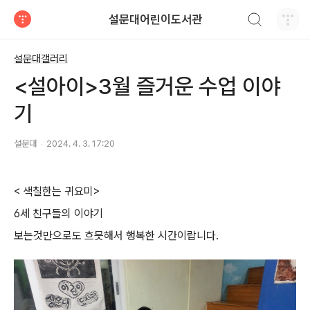
검색하기
설문대어린이도서관
티스토리
설문대갤러리
<설아이>3월 즐거운 수업 이야
기
설문대
2024. 4. 3. 17:20
< 색칠한는 귀요미>
6세 친구들의 이야기
보는것만으로도 흐믓해서 행복한 시간이랍니다.