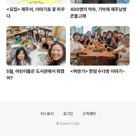
<모집> 제주어, 이야기로 꽃 피우
400명의 약속, 기억해 제주남방
다.
큰돌고래
5월, 어린이들은 도서관에서 뭐했
<하반기> 한땀 수다방 이야기~
어?
의안내
티스토리
로그인
고객센터
© Daum Corp.