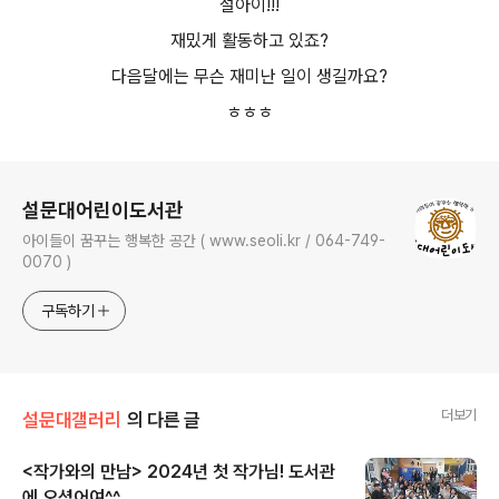
설아이!!!
재밌게 활동하고 있죠?
다음달에는 무슨 재미난 일이 생길까요?
ㅎㅎㅎ
로그 정보
설문대어린이도서관
아이들이 꿈꾸는 행복한 공간 ( www.seoli.kr / 064-749-
0070 )
구독하기
더보기
설문대갤러리
의 다른 글
<작가와의 만남> 2024년 첫 작가님! 도서관
에 오셨어여^^