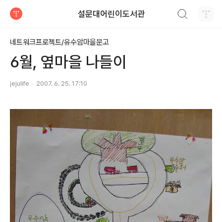
검색하기
설문대어린이도서관
티스토리
네트워크프로젝트/유수암마을문고
6월, 옆마을 나들이
jejulife
2007. 6. 25. 17:10