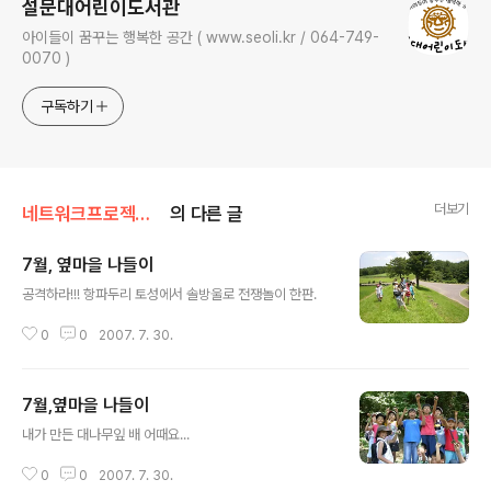
설문대어린이도서관
아이들이 꿈꾸는 행복한 공간 ( www.seoli.kr / 064-749-
0070 )
구독하기
더보기
네트워크프로젝트/유수암마을문고
의 다른 글
7월, 옆마을 나들이
글 내용
공격하라!!! 항파두리 토성에서 솔방울로 전쟁놀이 한판.
0
0
2007. 7. 30.
7월,옆마을 나들이
글 내용
내가 만든 대나무잎 배 어때요...
0
0
2007. 7. 30.