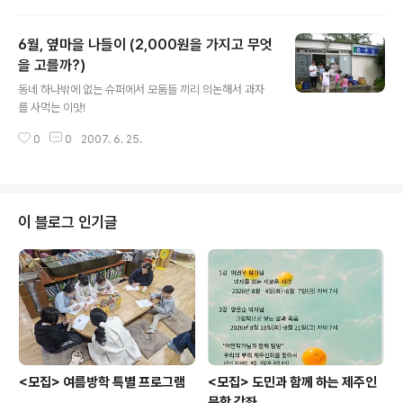
6월, 옆마을 나들이 (2,000원을 가지고 무엇
을 고를까?)
글 내용
동네 하나밖에 없는 슈퍼에서 모둠들 끼리 의논해서 과자
를 사먹는 이맛!
0
0
2007. 6. 25.
이 블로그 인기글
<모집> 여름방학 특별 프로그램
<모집> 도민과 함께 하는 제주인
문학 강좌