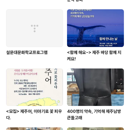
설문대문화학교프로그램
<함께 해요~> 제주 바당 함께 지
켜요!
<모집> 제주어, 이야기로 꽃 피우
400명의 약속, 기억해 제주남방
다.
큰돌고래