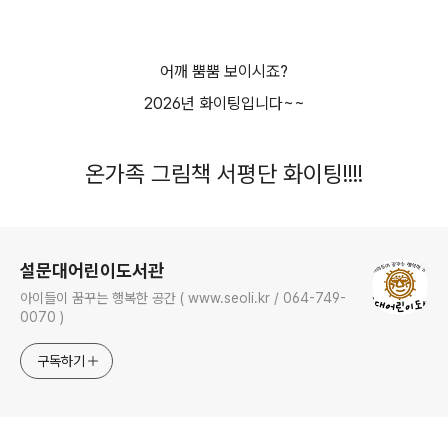
어깨 뿜뿜 보이시죠?
2026년 화이팅입니다~~
온가족 그림책 서평단 화이팅!!!!
로그 정보
설문대어린이도서관
아이들이 꿈꾸는 행복한 공간 ( www.seoli.kr / 064-749-
0070 )
구독하기