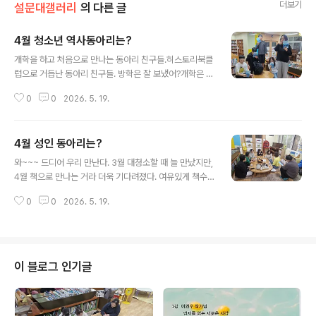
더보기
설문대갤러리
의 다른 글
4월 청소년 역사동아리는?
글 내용
개학을 하고 처음으로 만나는 동아리 친구들.히스토리북클
럽으로 거듭난 동아리 친구들. 방학은 잘 보냈어?개학은 ?
새로운 친구들은 어때?하고 싶은 이야기는 참 많지만, 말을
0
0
2026. 5. 19.
조금은 아끼고 책 이야기 속으로 들어가본다^^ 학년이 올
라갈 수록 공부할 분량은 많아지고, 시간은 없어지고그래
도 오늘 도서관에 모여 책 이야기를 하는 멋진 친구들이다.
4월 성인 동아리는?
나도 이야기 속으로 들어가서 친구들과 함께 이야기를 나
글 내용
눈다. 어느새 이렇게 컸나? 생각이 들정도록 생각이 자라있
와~~~ 드디어 우리 만난다. 3월 대청소할 때 늘 만났지만,
다. 오랜만이에요~2026년을 어떻게 보낼까? 함께 계획
4월 책으로 만나는 거라 더욱 기다려졌다. 여유있게 책수
세우며 올해의 방향을 잡아보았다. 아직은 초등학생 티가
다 시작해볼까요~~~ 화요일 10시 30분 ! '엄마'라는 단어
나는 중학생 친구들. 사춘기가 올랑 말랑.예민하지만, 친구
0
0
2026. 5. 19.
가 주는 울림이 있죠?첫 시간은 엄마를 주제로 그림책을 만
들이 있어 말이 술술 나온다. 아직은 발제문이 중요한 친구
났습니다. 시로 시작해서 선물로 마무리 되니 감동이 두배
들. 하늘위에 날아다니는 글..
였습니다. 우연히 '하늘에'그림책을 보고 김장성 작가가 궁
금한 책여우!김장성작가의 그림책을 하나 하나 살펴보는
시간을 가졌습니다. 그리고 잠깐, 밖으로 나가보았습니다.
이 블로그 인기글
C&A논술학원에서 하는 학부모 강좌에서 추사 김정희와
대향 이중섭을 만났습니다. 세한도와 추사체의 위대함을
다시 한번 느낄 수 있는 시간. 대향 이중섭 화가의 천재적인