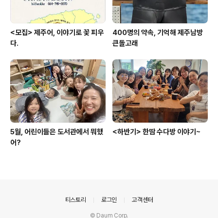
<모집> 제주어, 이야기로 꽃 피우
400명의 약속, 기억해 제주남방
다.
큰돌고래
5월, 어린이들은 도서관에서 뭐했
<하반기> 한땀 수다방 이야기~
어?
의안내
티스토리
로그인
고객센터
© Daum Corp.