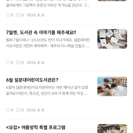
이익만을 이야기 한단 말인가~탄식하며 양혜왕에게 이야
골아보게!!! 그림책의 장원선 어르신 작가님을 만난다. 그림
기 한다. 이익을 앞다투어 추구하다보면자식이 아비를 저
책 속 제주어를 찾아 찾아 이야기를 만들어본다. 그림책에
작성시간
0
0
2026. 8. 8.
버리고신하가 임금을 내팽개치는 공멸의 위기를 이겨내고
는 표현어 제주어가 많다. 표현어 제주어를 알아보고 우리
더불어 살아가는 세상을 세울 수 있는 ..
의 감성을 살려 제주어 시쓰기를 해보자. 너희들은 모두 시
인이다. 너무 멋지다. 지쳐가는 여름! 우리 친구들의 즐거움
7월엔, 도서관 속 이야기를 해주세요!!
을 위해 재미있는 몸풀기!덕분에 뇌가 말랑 말랑~제주어를
글 내용
벌써 7월이라니~2026년도 반이 지나가네요. 설문대어린
넣은 글쓰기를 한다. 그림책을 읽고, 곶자왈 속 제주어를 찾
이도서관은 여전히 북적북적~ 제주어 미니책을 만들고, 제
는다. 친근한 곶자왈. 그곳에 참 좋아진다. 우리가 찾은 제
주 신화 극놀이를 준비합니다. 주도적으로 만들어가는 친
주어를 넣어 글을 쓴다. 그리고 그림을 그린다. 이렇게 해서
구들의 모습에 박수를 보냅니다. 쫄대, 핸디형 사포 등 새로
완성한 그림책!!!짧은 시간에 만들어진 우리들의 작품이다.
작성시간
0
0
2026. 8. 8.
운 재료가 모야 작업실에 들어왔습니다. 작은손들은 더 신
"우리들의 이야기와 시가 궁금하신 분들은 설문대어린이
나서 작업을 합니다. 만능 작업자^^ 역사동아리 1기! 데미
도..
안을 만납니다. 역사동아리 2기! 청소년을 위한 칼의 노래
6월 설문대어린이도서관은?
를 통해 인간 이순신을 만납니다. 역사동아리 4기! 일제강
글 내용
점기때 있었던 학생들의 동맹휴학을 알게됩니다. 책으로
6월에 설문대어린이도서관에서는 어떤 재미난 일이 있었
만나는 우리들의 이야기 화요일 10시 30분! 책여우책과
을까요?어린이, 청소년, 성인이 모두가 함께 하는 작은 도
소통한 책여우들열심히 달려온 책여우들!방학을 위해 충전
서관!설문대어린이도서관입니다^^ 제주 문화를 찾는 초등
하며 상반기 마무리합니다. 목요일 10시 30분! 신규 멤버
2, 3학년 친구들이 모여 제주를 알아가고 있습니다. 목공
작성시간
0
0
2026. 8. 8.
가 있어 더욱 풍성했던 시간..
에 진심인 친구들!! 도구 활용을 너무잘해서 어떤 작품이든
만들 수 있다. 화이팅!! 역사동아리 2,3,4기중1 ~ 중3 친구
들이 모여 역사 소설책을 읽고 이야기를 나눈다. 책을 들고
<모집> 여름방학 특별 프로그램
책 이야기를 한다는 것만으로 칭찬듬뿍!!멋진 청소년들이
글 내용