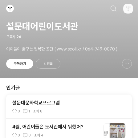
검색하기
티스토리
설문대어린이도서관
구독자
26
아이들이 꿈꾸는 행복한 공간 ( www.seoli.kr / 064-749-0070 )
구독하기
방명록
신고하기 레이어
열기
인기글
설문대문화학교프로그램
0
1
조회
8
4월, 어린이들은 도서관에서 뭐했어?
0
0
조회
4