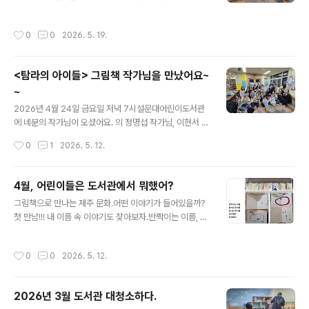
나는 중학생 친구들. 사춘기가 올랑 말랑.예민하지만, 친구
다 시작해볼까요~~~ 화요일 10시 30분 ! '엄마'라는 단어
들이 있어 말이 술술 나온다. 아직은 발제문이 중요한 친구
가 주는 울림이 있죠?첫 시간은 엄마를 주제로 그림책을 만
작성시간
0
0
2026. 5. 19.
들. 하늘위에 날아다니는 글..
났습니다. 시로 시작해서 선물로 마무리 되니 감동이 두배
였습니다. 우연히 '하늘에'그림책을 보고 김장성 작가가 궁
금한 책여우!김장성작가의 그림책을 하나 하나 살펴보는
<탐라의 아이들> 그림책 작가님을 만났어요~
시간을 가졌습니다. 그리고 잠깐, 밖으로 나가보았습니다.
~
C&A논술학원에서 하는 학부모 강좌에서 추사 김정희와
글 내용
대향 이중섭을 만났습니다. 세한도와 추사체의 위대함을
2026년 4월 24일 금요일 저녁 7시설문대어린이도서관
다시 한번 느낄 수 있는 시간. 대향 이중섭 화가의 천재적인
에 네분의 작가님이 오셨어요. 의 정명섭 작가님, 이현서 작
화풍.만나고 너무 행복하고 감사한 시간을 가졌습니다. 목
가님, 차영민 작가님!의 조영주 작가님!!덕분에 아주 풍성한
작성시간
0
1
2026. 5. 12.
요일 10시 30..
작가와의 만남 시간을 가졌습니다. 어린이부터 어른까지
모두가 함께 하는 자리!어른들이 더 좋았다는 작가와의 만
남! 의 정명섭 작가님의 이현서 작가님의 차영민 작가님 세
4월, 어린이들은 도서관에서 뭐했어?
분의 작가님의 이야기를 들으니, 생생하게 전달되어졌다.
글 내용
그림책으로 만나는 제주 문화.어떤 이야기가 들어있을까?
행복한 시간을 선물로 준 대표님에게 너무 감사드린다.덕
첫 만남!!! 내 이름 속 이야기도 찾아보자.반짝이는 이름, 즐
분에 아이들도, 청소년들도, 어른들도 행복한 시간을 가졌
거운이름, 빛나는 이름이름에 관한 나만의 미니책을 만들
다~~~^^
었다.아이들의 개성이 잘 드러나는 미니책^^나의 이야기가
작성시간
0
0
2026. 5. 12.
들어있다. 제주에는 3가지가 많다.바람, 돌, 여자!!제주의
삼다라고 한다. 오늘은 제주 바람을 표현하는 시간을 가졌
다. 봄바람, 바다바람, 따뜻한 바람, 시원한 바람 등 친구들
2026년 3월 도서관 대청소하다.
의 바람도 불었다.제주를 느끼게 해 주는 바람이었다. 아낌
글 내용