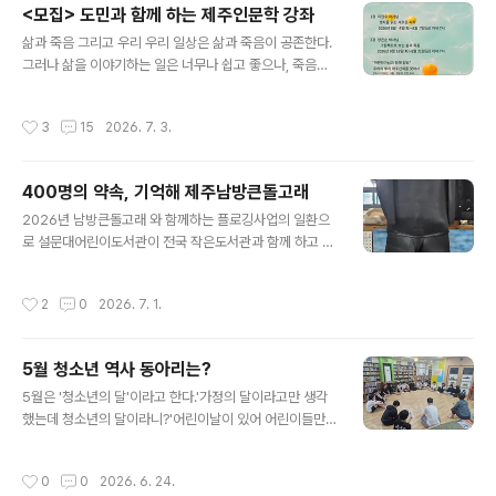
<모집> 도민과 함께 하는 제주인문학 강좌
1일 토요일 (5차시로 이루어짐) 오전 10시 ~ 12시 (2시간
글 내용
소요예정)- 접수는? 선착순 댓글 접수 (이름, 연락처, 학교,
삶과 죽음 그리고 우리 우리 일상은 삶과 죽음이 공존한다.
학년 꼭 적어주세요~)- 문의는? 064)749-0070 * 여름
그러나 삶을 이야기하는 일은 너무나 쉽고 좋으나, 죽음은
방학을 보람있게 보내고 싶은 친구들~! 모여라~~~
말하는 것조차 회피하고 싶은 단어다. 그럼에도 불구하고
우리는 죽음을 이해하고 삶 안에서 함께 논의 되어야 하는
작성시간
3
15
2026. 7. 3.
문제이기도 하다. 이번 특별강연을 통해 도민들의 삶이 더
욱 가치있고 빛나는 삶이길 기대한다. 1강. 이권우 작가님
과 함께 맹자를 새롭운 시각으로 바라봅니다. - 1차시 (8월
400명의 약속, 기억해 제주남방큰돌고래
4일. 화요일 저녁 7시) : 가정과 세계를 평화로 이끄는 길 -
글 내용
2차시 (8월 5일. 수요일 저녁 7시) : 왜, 하필이면 이익만
2026년 남방큰돌고래 와 함께하는 플로깅사업의 일환으
을 이야기 하는가? - 3차시 (8월 6일. 목요일 저녁 7시) :
로 설문대어린이도서관이 전국 작은도서관과 함께 하고 싶
우리가 맺는 다섯가지 관계 ..
은 프로그램을 만들었어요. 제주바다환경과 해녀이야기,
그리고 제주남방큰돌고래이야기를 함께하고 지구환경을
작성시간
2
0
2026. 7. 1.
지켜보고픈 마음에서 시작되었답니다. 쓸모를 다한 해녀
옷으로 고래꼬리키링도 직접 만들어 볼 수 있어요. 이후 공
식적인 홈페이지를 통해 제주남방큰돌고래의 생태를 주기
5월 청소년 역사 동아리는?
적으로 알아보는 서포터즈활동도 연계할 수 있어요. 일회
글 내용
성이 아닌 지속적으로 제주바다환경지킴이 역할을 통해 지
5월은 '청소년의 달'이라고 한다.'가정의 달이라고만 생각
구환경 지킴이가 될 수 있는 기회입니다. 많은 신청바랍니
했는데 청소년의 달이라니?'어린이날이 있어 어린이들만
다. 프로그램은 성인, 어린이 모두 가능입니다. 신 청 대 상:
생각했었는데.....청소년들이 너무 소외된거 아닌가~~라는
전국 지역별 작은도서관 4개 기관 총 20개 기관 예정 7월
생각이 들어급번개로 역사동아리 청소년 연합 모임을 가졌
작성시간
0
0
2026. 6. 24.
24일 ~ 26일 서울, 수도권 8월 8일..
다. 고1 ~ 중1까지 모두 모였다. (고1 선배들이 가장 많이