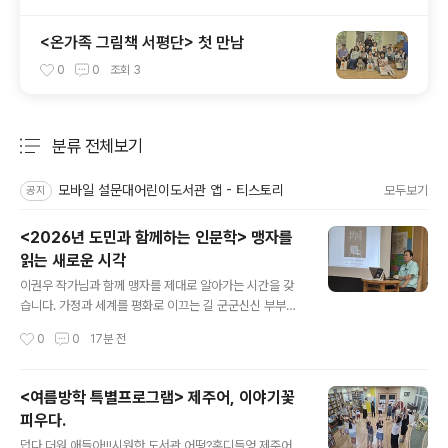
<온가족 그림책 서평단> 첫 만남
0
0
조회
3
분류 전체보기
주요 글 목록
모바일 설문대어린이도서관 앱 - 티스토리
모두보기
공지
<2026년 도민과 함께하는 인문학> 맹자를
읽는 새로운 시각
글 내용
이권우 작가님과 함께 맹자를 제대로 알아가는 시간을 갖
습니다. 가정과 세계를 평화로 이끄는 길 군군신신 부부자
자임금은 임금답게, 신하는 신하답게부모는 부모답게, 자
작성시간
0
0
17분 전
식은 자식답게맡은바 책임을 다함으로 '수신제가평천하'
가 이루어진다. 한쪽의 희생이 아니다. 상호적인 관계가 중
요하다. 서로의 노력이 가족을 만듬을 알려준다. 가정이 효
<여름방학 특별프로그램> 제주어, 이야기꽃
로 평안하면 이웃으로 퍼져 결국엔 세계를 사랑이 넘치는
피우다.
곳으로 만들어내는 최소한의 윤리이다. 왜, 하필이면 이익
글 내용
만을 이야기 하는가? 맹자 1편 1장. 하필왈리!!왜 하필이면
덥다 더워.애들아!!!시원한 도서관 어떵?혼디들엉 제주어