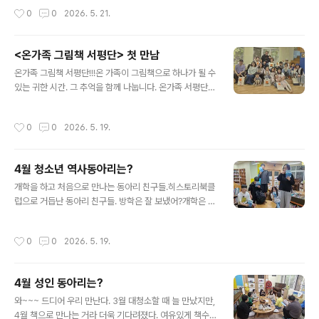
니, 다 멋지네요^^ 5월 한달동안제주의 돌, 여자 그리고 갈
작성시간
0
0
2026. 5. 21.
천에 대해 알아보는 ..
<온가족 그림책 서평단> 첫 만남
글 내용
온가족 그림책 서평단!!!온 가족이 그림책으로 하나가 될 수
있는 귀한 시간. 그 추억을 함께 나눕니다. 온가족 서평단이
되었다는 건, 큰 책임이 따르겠죠?그래서'온가족 그림책 서
평단 위촉장'을 준비했습니다. 감사한 마음으로 함께 합니
작성시간
0
0
2026. 5. 19.
다. 책꾸러미를 받고 행복한 가족들. 끝까지 행복하길 바래
봅니다^^ 온가족 그림책 서평단이 뭐 하는 걸까요?혹시 알
고 오셨나요?"네 프로그램 설명을 처음부터 끝까지 읽고
4월 청소년 역사동아리는?
왔습니다."라고 말씀해주신 아버님. 아주 꼼꼼하게 읽고 오
글 내용
셔서 이야기 나눠주신 아버님, 감사합니다. 그림책을 읽고
개학을 하고 처음으로 만나는 동아리 친구들.히스토리북클
그림책 세상으로 들어가볼까요~자유롭게 이야기를 나누며
럽으로 거듭난 동아리 친구들. 방학은 잘 보냈어?개학은 ?
편안한 분위기가 되었습니다. 본격적으로 위촉장 증정을
새로운 친구들은 어때?하고 싶은 이야기는 참 많지만, 말을
해 볼까요? 어깨 뿜뿜 보이시죠?2026년 화이팅입니다~~
조금은 아끼고 책 이야기 속으로 들어가본다^^ 학년이 올
작성시간
0
0
2026. 5. 19.
온가족 그림책 서평단..
라갈 수록 공부할 분량은 많아지고, 시간은 없어지고그래
도 오늘 도서관에 모여 책 이야기를 하는 멋진 친구들이다.
나도 이야기 속으로 들어가서 친구들과 함께 이야기를 나
4월 성인 동아리는?
눈다. 어느새 이렇게 컸나? 생각이 들정도록 생각이 자라있
글 내용
다. 오랜만이에요~2026년을 어떻게 보낼까? 함께 계획
와~~~ 드디어 우리 만난다. 3월 대청소할 때 늘 만났지만,
세우며 올해의 방향을 잡아보았다. 아직은 초등학생 티가
4월 책으로 만나는 거라 더욱 기다려졌다. 여유있게 책수