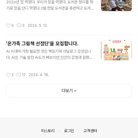
없이 주는 나무!참 고마운 나무!!덕분에 아이들은 신난다.
2026년 맘 먹었다. 우리가 맘을 먹었다. 도서관 정리를 하
다양한 목공 도구를 이용해서 나무를 잘라보았다. 처음 잡
기로 맘을 단디 먹었다.3월 한달 도서관을 휴관하고 도서
는 톱이 신기하고,나무가 잘리는 것이 재밌다. 자, 줄자도
관을 정리한다. 활동가들이 있었기에 가능한 대청소!!! 시작
이용해본다. 이렇게?저렇게? 뚝딱뚝딱쓱쓱싹싹하하호호
해보자!!! 먼지가 엄청 나다. 마스크는 필수!!!다 꺼내서 닦고
작성시간
0
0
2026. 5. 12.
밖에서 들리..
정리를 한다. 서가가 좁기에, 복본 책을 다 꺼냈다. 장서점
검을 한 후, 폐기도서를 정리했다. 이렇게나 많은 책이 밖으
로 나갔다. 여유가 있는 도서관 서가를 위해 책 다이어트를
'온가족 그림책 선정단'을 모집합니다.
많이 했다. 시~~~원하다^^ 3월 한달동안, 팔 근육이 엄청
글 내용
생긴듯 하다. 이젠 창고정리!참 많은 물품들이 많다. 뒤죽박
AI 시대에 가장 필요한 것은 책읽기와 아날로그 감성입니
죽 되어있는 물품들을 정리한다. 버리는 것을 잘 못하는 우
다. AI는 기술 발전 속도가 빠르지만,인간의 감정과 문화적
리지만, 이번엔 눈을 딱 감고 버렸다. 도서관 밖, 화단도 정
경험은 AI가 대체할 수 없는 요소입니다. 아날로그 감성은
리한다. 화분이 참 많다. 쌓아두는 것도 참 많..
인간의 창의성과정성을 높이고, 독서와 질문을 통해 새로
작성시간
2
12
2026. 4. 18.
운 맥락을 발견하는 힘을 기릅니다. 이러한 요소들은 AI시
대에도 여전히 중요하며, AI와 협업하며 가치를 창출하는
데 필수적입니다. 책읽기와 아날로그 감성을 기르기에는
더보기
그림책만한 책이 없습니다!! 도서관이 엄선하여 그림책 10
0권을 선정하였습니다.100권의 그림책을 3개월 동안 읽
으면서 그림책 감성이 푹 빠져듭니다.그리고 가족 별점 점
수를 줍니다. 마지막에는 우리가 뽑은 그림책을 선정합니
다. 두둥~~ 엄청 신나는 시간이 되겠죠?온 가족을 그림책
선정단에 초대합니다^^ ..
의안내
티스토리
로그인
고객센터