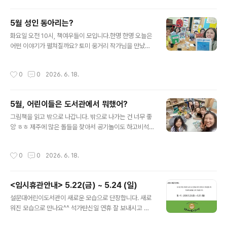
모였다. 너무 훌륭한데.....ㅎ) 청소년들이 가장 하기 싫어하
는 시간.자기 소개하는 시간.참 어색스럽다.각 기수들끼리
5월 성인 동아리는?
모였을 때는 수다쟁이가 되었는데이렇게 다같이 모이니 조
글 내용
용하다. (가끔 다같이 모여야징~~~ㅎㅎ) 관장님이 청소년
화요일 오전 10시, 책여우들이 모입니다.한명 한명 오늘은
들에게 한마디!!!'설문대어린이도서관 안에 크는 청소년들
어떤 이야기가 펼쳐질까요? 토미 웅거리 작가님을 만났습
의 역할은?'마음 깊이 새긴다. 근데 좀 어색하다. 어색하믄
니다. 보며, 패러디의 매력에 빠진 우리~나만의 패러디 작
뭐?게임을 해야지~~게임으로 어색함을 날려버리자~~~~
업도 해 보았습니다. 하하 호호 즐겁게 웃을 수 있는 시간이
작성시간
0
0
2026. 6. 18.
~ A4 색지로 누가..
었습니다. 새롭게 발겨 안녕달 그림책을 모아보았습니다.
작품 하나하나에 따뜻한 감성과 다정한 위로를 느낄 수 있
는 시간.특히, 을 읽으며 각자의 소원을 빌어보는 시간도 가
5월, 어린이들은 도서관에서 뭐했어?
졌답니다^^5월 가정의 달을 맞이하여 앤서니 브라운의 작
글 내용
작품을 만났습니다. 고전 중에 고전, 앤서니 브라운 그림
그림책을 읽고 밖으로 나갑니다. 밖으로 나가는 건 너무 좋
책!!!다시 보니 새롭게 보여지는 포인트가 있어서 즐거웠습
앙 ㅎㅎ 제주에 많은 돌들을 찾아서 공기놀이도 하고비석
니다. 고전의 매렵에 빠져드는 시간이었습니다. 마지막에
치기도 합니다.오호~~집중하는 아이들의 모습에 선생님도
는 6월의 주제, 평화 그림책을 책여우님들과 함께 뽑아보
숨을 죽일 수 밖에 없었다는.... "간식 먹는 시간이 제일 좋
작성시간
0
0
2026. 6. 18.
았습니다. "이디가, 이야기 ..
아. "친구가 꽈배기를 사왔습니다.냉큼 하나씩 집어서 먹는
데 왜 이리 맛잇는지....술술 들어가요^^ 먹었으니 힘을 내
서 그림책을 읽어볼까요? 그림책을 읽고 주멩기 속 소중한
<임시휴관안내> 5.22(금) ~ 5.24 (일)
단어를 찾아봅니다. 그리고는 나만의 주멩기를 만듭니다.
글 내용
한땀 한땀 집중하는 모습 보이쥬~ 제주하면 갈천이 떠오르
설문대어린이도서관이 새로운 모습으로 단장합니다. 새로
죠?오늘은 그림책을 읽고 나를 만들어봅니다. 갈천을 입은
워진 모습으로 만나요^^ 석가탄신일 연휴 잘 보내시고 행
나의 모습은 어떤 모습?이 모습ㅎㅎ천연염색한 옷을 입으
복하세요~~^^