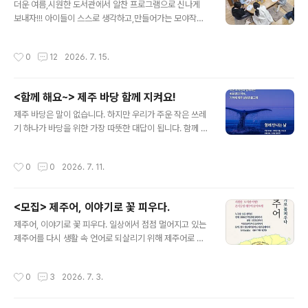
다. 매주 화요일 10시 30분! 나에게 도서관은 어떤의미?
더운 여름,시원한 도서관에서 알찬 프로그램으로 신나게
책은?철학적으로 접근하는 시간. 목요일 10시 30분. 영어
보내자!!! 아이들이 스스로 생각하고,만들어가는 모야작업
그림책 원서를 낭독하는 시간. 영어울렁증을 이겨내고 이
실을 이용한 다양한 활동을 준비했습니다. 관심있는 친구
젠 조금은 가벼운 마음으로 함께 하는 시간이다. 수요일 10
들!지금 바로 신청하세요~~1. 목요일 점심, 도서관에서.... (
작성시간
0
12
2026. 7. 15.
시 30..
나만의 작은 극장 만들기 Ⅰ, Ⅱ : 초등 전학년 참가 가능 ) 그
림책을 읽고 오감을 이용한 요리를 해서 점심을 먹는다. 직
접 해 먹는 요리! 참 맛있겠죠?다 먹고 나만의 레시피도 적
<함께 해요~> 제주 바당 함께 지켜요!
어보며 정리하는 시간을 갖습니다. 2. 뚝딱 뚝딱 목공수업!
글 내용
목재와 공구, 그리고 다양한 재료를 이용해서 나만의 작품
제주 바당은 말이 없습니다. 하지만 우리가 주운 작은 쓰레
을 만든다. 톱질부터, 망치질 등 스스로 하는 작업!(목공 교
기 하나가 바당을 위한 가장 따뜻한 대답이 됩니다. 함께 바
실 Ⅰ: 초등 1~2학년목공 교실Ⅱ : 초등 3학년 이상) 3. 쌩쌩
당 플로깅으로 제주의 푸른 바당을 지켜주세요~~ - 언 제 :
달리자! 자동차 경주~지금까지는 밀어서 달..
2026.7.19. (일요일) 오전 7시 30분 - 누가 : 제주를 사랑
작성시간
0
0
2026. 7. 11.
하는 사람은 누구나 - 집결 장소 : 도두항 도두해양 파출소
앞 - 준비물 : 제주 바당을 지키고 싶은 마음^^ ..
<모집> 제주어, 이야기로 꽃 피우다.
글 내용
제주어, 이야기로 꽃 피우다. 일상에서 점점 멀어지고 있는
제주어를 다시 생활 속 언어로 되살리기 위해 제주어로 놀
면서 자연스럽게 제주어를 익히고 제주어 그림책을 만든
다. 만든 그림책을 공유함으로써 제주 도민의 삶과 문화를
작성시간
0
3
2026. 7. 3.
함께 나눈다. 덥다 더워애들아~~~시원한 도서관 어떵?혼
디들엉 제주어 골아보게!책 만들어보캉~~~ - 누구랑? 초
등 전학년 15명 - 언제? 2026년 7월 28일 화요일 ~ 8월