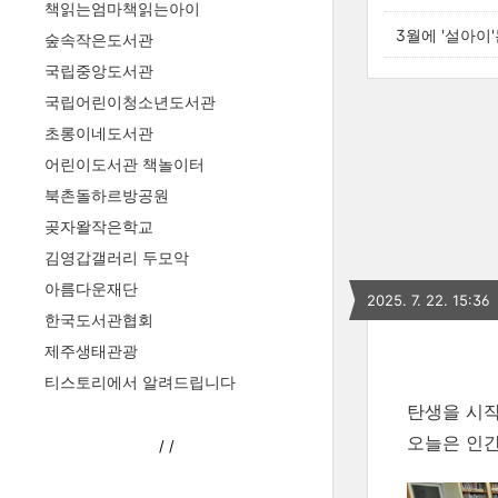
책읽는엄마책읽는아이
3월에 '설아이
숲속작은도서관
국립중앙도서관
국립어린이청소년도서관
초롱이네도서관
어린이도서관 책놀이터
북촌돌하르방공원
곶자왈작은학교
김영갑갤러리 두모악
아름다운재단
2025. 7. 22. 15:36
한국도서관협회
제주생태관광
티스토리에서 알려드립니다
탄생을 시작
오늘은 인간
/
/