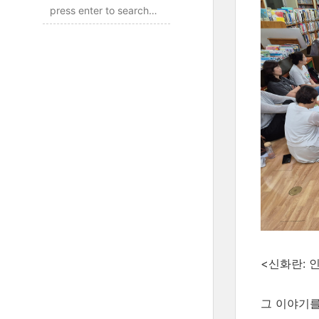
<신화란: 
그 이야기를