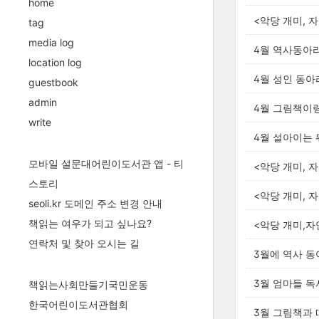
home
<악당 개미, 
tag
media log
4월 역사동아
location log
4월 성인 동아리
guestbook
admin
4월 그림책이랑
write
4월 설아이는
모바일 설문대어린이도서관 앱 - 티
<악당 개미, 
스토리
<악당 개미, 
seoli.kr 도메인 주소 변경 안내
책읽는 여우가 되고 싶나요?
<악당 개미,자
연락처 및 찾아 오시는 길
3월에 역사 
3월 엄마들 독
책읽는사회만들기국민운동
한국어린이도서관협회
3월 그림책과 