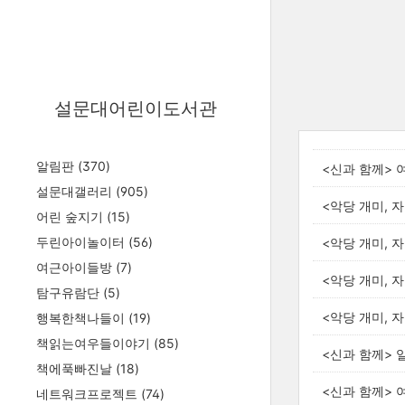
설문대어린이도서관
알림판
(370)
<신과 함께> 
설문대갤러리
(905)
<악당 개미, 
어린 숲지기
(15)
두린아이놀이터
(56)
<악당 개미, 
여근아이들방
(7)
<악당 개미, 
탐구유람단
(5)
<악당 개미, 
행복한책나들이
(19)
책읽는여우들이야기
(85)
<신과 함께> 
책에푹빠진날
(18)
<신과 함께> 
네트워크프로젝트
(74)