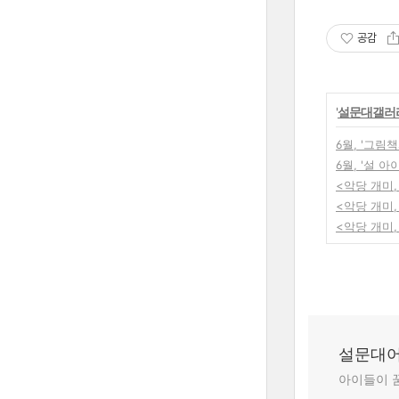
공감
'
설문대갤러
6월, '그림
6월, '설 
<악당 개미,
<악당 개미,
<악당 개미,
설문대
아이들이 꿈꾸는