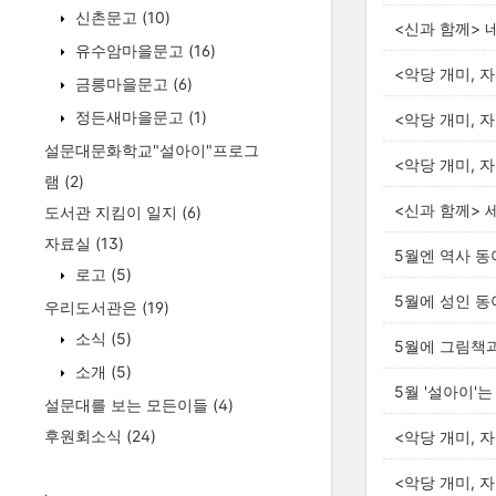
신촌문고
(10)
<신과 함께> 
유수암마을문고
(16)
<악당 개미, 
금릉마을문고
(6)
정든새마을문고
(1)
<악당 개미, 
설문대문화학교"설아이"프로그
<악당 개미, 
램
(2)
<신과 함께> 
도서관 지킴이 일지
(6)
자료실
(13)
5월엔 역사 동
로고
(5)
5월에 성인 
우리도서관은
(19)
소식
(5)
5월에 그림책과
소개
(5)
5월 '설아이'는
설문대를 보는 모든이들
(4)
후원회소식
(24)
<악당 개미, 
<악당 개미, 